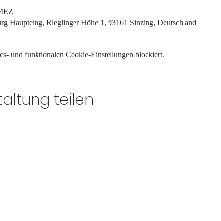
 MEZ
rg Haupteing, Rieglinger Höhe 1, 93161 Sinzing, Deutschland
s- und funktionalen Cookie-Einstellungen blockiert.
altung teilen
bernhardwestermeier bewegungsprozess
bewe@bewegungsprozesse.de
Mobil. 0162-7898878