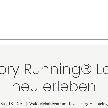
"Wunderbar! Bezaubernd!"
"Was findest du so bezaubernd?", fragte Tommy.
"Mich", sagte Pippi zufrieden.
Astrid Lindgren
ory Running® L
neu erleben
Sa., 18. Dez.
  |  
Walderlebniszentrum Regensburg Haupteing