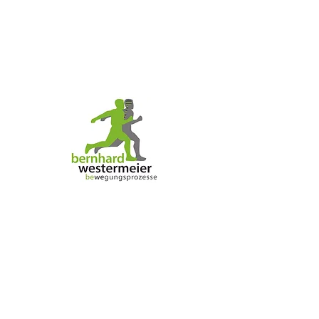
"Wunderbar! Bezaubernd!"
"Was findest du so bezaubernd?", fragte
Tommy.
"Mich", sagte Pippi zufrieden.