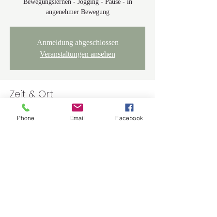
Bewegungslernen - Jogging - Pause - in
angenehmer Bewegung
Anmeldung abgeschlossen
Veranstaltungen ansehen
Zeit & Ort
10. Sept. 2022, 10:00 – 12:00 MESZ
Phone
Email
Facebook
Walderlebniszentrum Sinzing Haupteingang,
Rieglinger Höhe 1, 93161 Sinzing, Deutschland
Über die Veranstaltung
Spielerisches Laufen mit inspirierenden Ideen 
zum selber ausprobieren. Abwechselnd 
langsamens Jogging mit Übungssequenzen und 
Gehpausen. Erfrischend - inspirierend - wirksam.