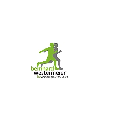
"Wunderbar! Bezaubernd!"
"Was findest du so bezaubernd?", fragte
Tommy.
"Mich", sagte Pippi zufrieden.