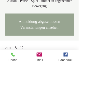
Aktion - Pause - Spiel - immer in angenehmer
Bewegung
Anmeldung abgeschlossen
Veranstaltungen ansehen
Zeit & Ort
18. Juni 2022, 08:10 – 10:10 MESZ
Phone
Email
Facebook
Walderlebniszentrum Sinzing Haupteingang,
Rieglinger Höhe 1, 93161 Sinzing, Deutschland
Über die Veranstaltung
Spielerisches Laufen mit inpirierenden Ideen 
zum selber ausprobieren. Abwechselnd 
langsamens Jogging mit Übungssequenzen und 
Gehpausen. Erfrischend - inspirierend - wirksam.