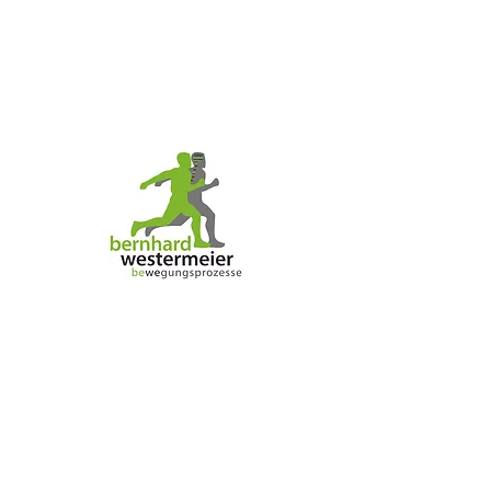
"Wunderbar! Bezaubernd!"
"Was findest du so bezaubernd?", fragte
Tommy.
"Mich", sagte Pippi zufrieden.