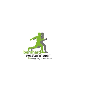
"Wunderbar! Bezaubernd!"
"Was findest du so bezaubernd?", fragte
Tommy.
"Mich", sagte Pippi zufrieden.