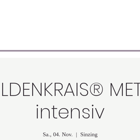
"Wunderbar! Bezaubernd!"
"Was findest du so bezaubernd?", fragte Tommy.
"Mich", sagte Pippi zufrieden.
Astrid Lindgren
ELDENKRAIS® M
intensiv
Sa., 04. Nov.
  |  
Sinzing