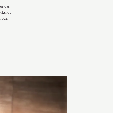
ür das
orkshop
f oder