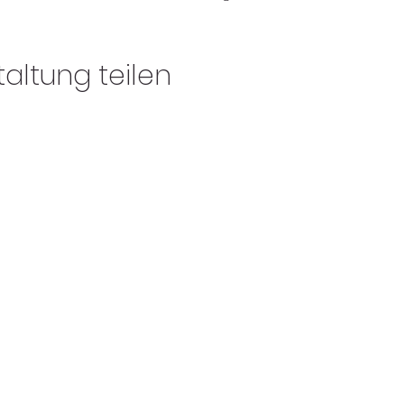
altung teilen
bernhardwestermeier bewegungsprozess
bewe@bewegungsprozesse.de
Mobil. 0162-7898878
Fest. 0941-46370570
Mariaorter Str. 15, 93161 Sinzing