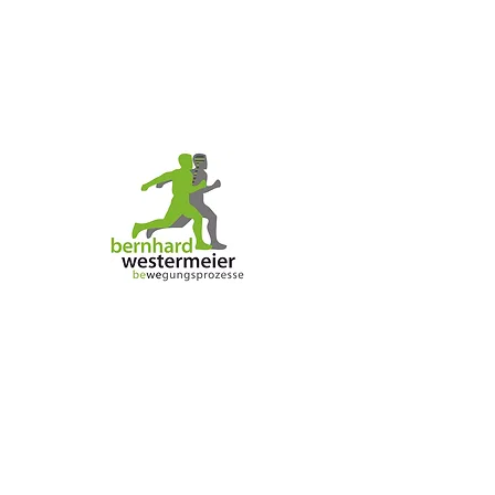
"Wunderbar! Bezaubernd!"
"Was findest du so bezaubernd?", fragte
Tommy.
"Mich", sagte Pippi zufrieden.