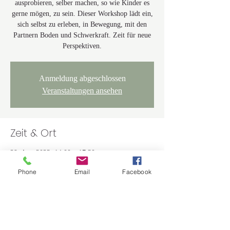
ausprobieren, selber machen, so wie Kinder es
gerne mögen, zu sein. Dieser Workshop lädt ein,
sich selbst zu erleben, in Bewegung, mit den
Partnern Boden und Schwerkraft. Zeit für neue
Perspektiven.
Anmeldung abgeschlossen
Veranstaltungen ansehen
Zeit & Ort
29. Apr. 2023, 14:00 – 17:30
Saal an der Donau / Pfarrsaal, 93342 Saal an der
Phone
Email
Facebook
Donau, Deutschland
Über die Veranstaltung
Dieser Workshop ist geeignet für Alt und Jung. 