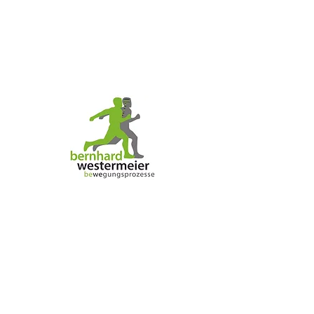
"Wunderbar! Bezaubernd!"
"Was findest du so bezaubernd?", fragte
Tommy.
"Mich", sagte Pippi zufrieden.