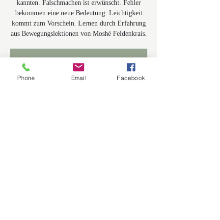
kannten. Falschmachen ist erwünscht. Fehler
bekommen eine neue Bedeutung. Leichtigkeit
kommt zum Vorschein. Lernen durch Erfahrung
aus Bewegungslektionen von Moshé Feldenkrais.
Anmeldung abgeschlossen
Veranstaltungen ansehen
Phone
Email
Facebook
Zeit & Ort
26. Nov. 2022, 14:00 – 17:30
Saal an der Donau / Pfarrsaal, 93342 Saal an der
Donau, Deutschland
Diese Veranstaltung teilen