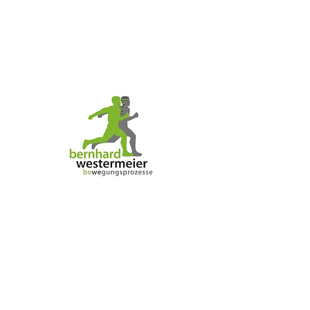
"Wunderbar! Bezaubernd!"
"Was findest du so bezaubernd?", fragte
Tommy.
"Mich", sagte Pippi zufrieden.